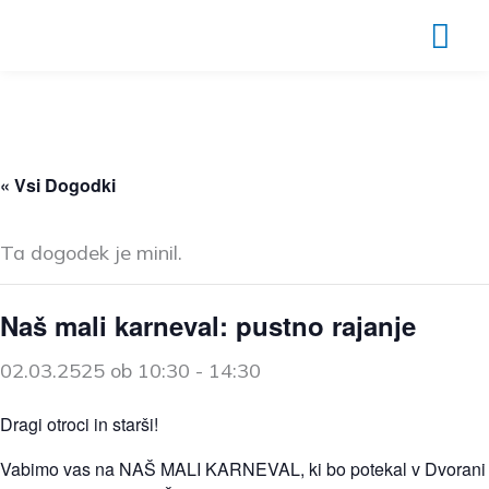
Mai
Me
Skip
to
content
« Vsi Dogodki
Ta dogodek je minil.
Naš mali karneval: pustno rajanje
02.03.2525 ob 10:30
-
14:30
Dragi otroci in starši!
Vabimo vas na NAŠ MALI KARNEVAL, ki bo potekal v Dvorani