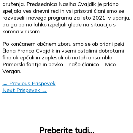
druženja. Predsednica Nasiha Cvajdik je pridno
speljala ves dnevni red in vsi prisotni člani smo se
razveselili novega programa za leto 2021, v upanju,
da ga bomo lahko izpeljali glede na situacijo s
korona virusom.
Po končanem občnem zboru smo se ob pridni peki
člana Franca Cvajdik in vsemi ostalimi dobrotami
fino okrepčali in zaplesali ob notah ansambla
Primorski fantje in pevko – našo članico – Ivico
Vergan.
←
Previous Prispevek
Next Prispevek
→
Preberite tudi...