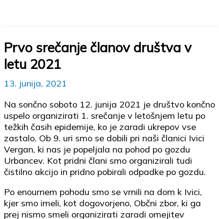
Main
Menu
Skip
Prvo srečanje članov društva v
to
letu 2021
content
13. junija, 2021
Na sončno soboto 12. junija 2021 je društvo končno
uspelo organizirati 1. srečanje v letošnjem letu po
težkih časih epidemije, ko je zaradi ukrepov vse
zastalo. Ob 9. uri smo se dobili pri naši članici Ivici
Vergan, ki nas je popeljala na pohod po gozdu
Urbancev. Kot pridni člani smo organizirali tudi
čistilno akcijo in pridno pobirali odpadke po gozdu.
Po enournem pohodu smo se vrnili na dom k Ivici,
kjer smo imeli, kot dogovorjeno, Občni zbor, ki ga
prej nismo smeli organizirati zaradi omejitev