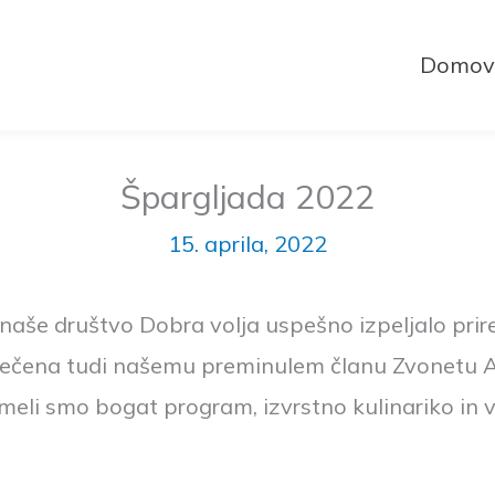
Domov
Špargljada 2022
15. aprila, 2022
e naše društvo Dobra volja uspešno izpeljalo pri
večena tudi našemu preminulem članu Zvonetu Arnu
. Imeli smo bogat program, izvrstno kulinariko in 