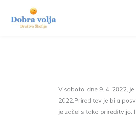
Skip
to
content
V soboto, dne 9. 4. 2022, j
2022.Prireditev je bila pos
je začel s tako prireditvijo