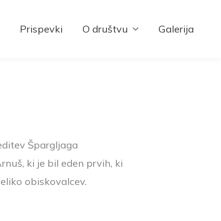
Prispevki
O društvu
Galerija
reditev Špargljaga
š, ki je bil eden prvih, ki
veliko obiskovalcev.