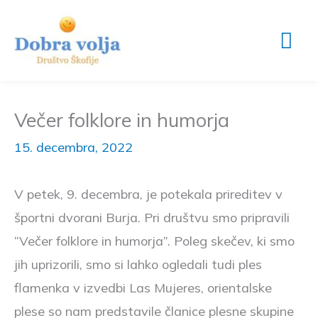
Mai
Skip
Me
to
content
Večer folklore in humorja
15. decembra, 2022
V petek, 9. decembra, je potekala prireditev v
športni dvorani Burja. Pri društvu smo pripravili
“Večer folklore in humorja”. Poleg skečev, ki smo
jih uprizorili, smo si lahko ogledali tudi ples
flamenka v izvedbi Las Mujeres, orientalske
plese so nam predstavile članice plesne skupine