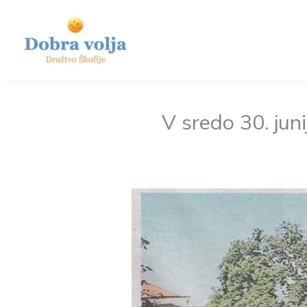
Skip
to
content
V sredo 30. jun